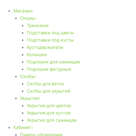
Количество
Перейти
товара
к
Магазин›
Колышки-
содержимому
Опоры›
подпорки
Триножки
1000мм
Подставки под цветы
Ⓙ
Подставки под кусты
Кустодержатели
Колышки
Подпорки для саженцев
Подпорки фигурные
Скобы›
Скобы для веток
Скобы для укрытий
Укрытия›
Укрытия для цветов
Укрытия для кустов
Укрытия для саженцев
Кабинет›
Панель управления