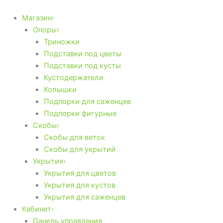
Количество
Перейти
товара
к
Магазин›
Кустодержатель
содержимому
Опоры›
200*150мм
Триножки
➁
Подставки под цветы
Подставки под кусты
Кустодержатели
Колышки
Подпорки для саженцев
Подпорки фигурные
Скобы›
Скобы для веток
Скобы для укрытий
Укрытия›
Укрытия для цветов
Укрытия для кустов
Укрытия для саженцев
Кабинет›
Панель управления