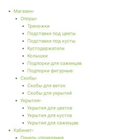
Количество
Перейти
товара
к
Магазин›
Скоба
содержимому
Опоры›
Ⓑ
Триножки
для
Подставки под цветы
укрытия
Подставки под кусты
Кустодержатели
Колышки
Подпорки для саженцев
Подпорки фигурные
Скобы›
Скобы для веток
Скобы для укрытий
Укрытия›
Укрытия для цветов
Укрытия для кустов
Укрытия для саженцев
Кабинет›
Панель управления