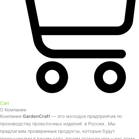
Cart
О Компании
Компания
GardenCraft
— это молодое предприятие по
производству проволочных изделий в России. Мы
предлагаем проверенные продукты, которые будут
помощниками в вашем саду, вашем огороде или у вас дома.