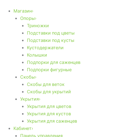
Search
Перейти
...
к
Магазин›
содержимому
Опоры›
Триножки
Подставки под цветы
Подставки под кусты
Кустодержатели
Колышки
Подпорки для саженцев
Подпорки фигурные
Скобы›
Скобы для веток
Скобы для укрытий
Укрытия›
Укрытия для цветов
Укрытия для кустов
Укрытия для саженцев
Кабинет›
Панель управления