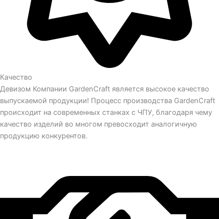
Качество
Девизом Компании GardenCraft является высокое качество
выпускаемой продукции! Процесс производства GardenCraft
происходит на современных станках с ЧПУ, благодаря чему
качество изделий во многом превосходит аналогичную
продукцию конкурентов.