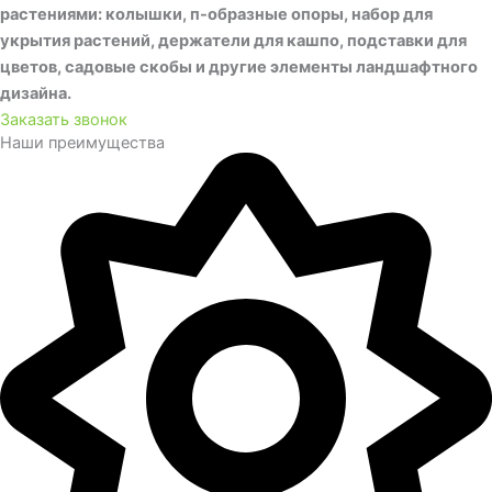
растениями: колышки, п-образные опоры, набор для
укрытия растений, держатели для кашпо, подставки для
цветов, садовые скобы и другие элементы ландшафтного
дизайна.
Заказать звонок
Наши преимущества