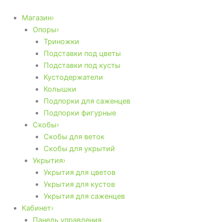
Количество
Перейти
товара
к
Магазин›
Колышки
содержимому
Опоры›
550мм
Триножки
Подставки под цветы
Подставки под кусты
Кустодержатели
Колышки
Подпорки для саженцев
Подпорки фигурные
Скобы›
Скобы для веток
Скобы для укрытий
Укрытия›
Укрытия для цветов
Укрытия для кустов
Укрытия для саженцев
Кабинет›
Панель управления