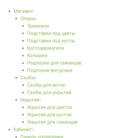
Количество
Перейти
товара
к
Магазин›
Опора
содержимому
Опоры›
для
Триножки
цветов
Подставки под цветы
350*100мм
Подставки под кусты
Кустодержатели
Колышки
Подпорки для саженцев
Подпорки фигурные
Скобы›
Скобы для веток
Скобы для укрытий
Укрытия›
Укрытия для цветов
Укрытия для кустов
Укрытия для саженцев
Кабинет›
Панель управления